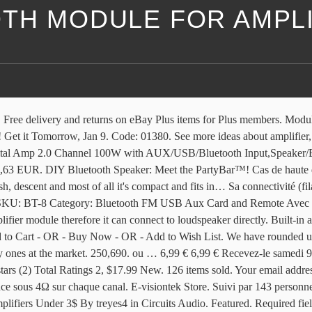
OTH MODULE FOR AMPLI
ifier Audio Receiver Module Support USB/TF/U-Disk 3.1 out of 5 stars 11. Lire la suite. Close. CA-6928 Bluetooth Stereo Audio Module For Power Amplifier Board 3.5V~5V; Input Voltage : DC 5 V; Audio Out : L R G (it must be connected to amplifier) Receive audio signals from mobile; Extraordinary Range 10 meters. Best Match. 16,29 EUR. $15.99 New. First Name * Last Name * Email * We keep your data private and never share your data with any third parties. 1 sold. Livraison gratuite. Related products. Et le module Logitech Wireless de converstion bluetooth/RCA a 40e L'ampli et le module blutooth seront dans une mini armoire juste en dessous du plafond pour la maintenance et la portee du signal. Let’s see what makes it good from other Bluetooth modules. Limited time deal. Shop today! 8. Users can adjust the Bluetooth audio volume either on the smartphone or turning the real knob physically. Accueil > commentaires > Electronique > "amplifier module tda7297" 549 produits trouvés . Here i got one for you. DIY Bluetooth Speaker Kit. 5V Bluetooth 4.0 Audio Receiver Template Stereo Power Amplifier Modified Module. 4.5 out of 5 stars 266. REES52 TDA7492P Wireless Bluetooth Amplifier Board 4.0 TDA7492P 2 x 50 Watt 2 Channel Wireless Amplifier Board Audio Receiver Digital Power Amplifier Board Module 3.3 out of 5 stars 28. DC 12V 24V 20W Bluetooth Amplifier Module Audio Stereo Module APP Controller BLE5.0 10W 20W 30W USB/AUX Music Input. DIY Bluetooth speakers are quite easy to make under a low budget! A volume knob, weatherproof panel mount LED and a TSA2210 amplifier board is included in this kit. US$17.99 US$28.65 37% Off bluetooth 5.0 MP3 Audio Decoder Music Player USB TF FM Radio DH Digital Decoding Module DIY Sound Home Speaker Amplifier 45 reviews COD US$22.99 US$33.99 32% Off Baseus Dual USB Quick Charging 4.0 Car Charger FM Transmitter Bluetooth Car Kit LCD MP3 Player For iPhone X XS HUAWEI P30 Oneplus 7 MI9 MI8 S10 S10+ 88 reviews COD $11.00 Used. fa fa-facebook ; fa fa-youtube; fa fa-flickr; fa fa-rss; Subscribe in a reader. Download Favorite. Stereo Bluetooth Module Power Amplifier Dual-Channel Board 12V 24V 10W 15W 20W Bluetooth Receiver Module for DIY US $3.43 / piece | 97 Orders . It can work with APP Sinilink which can display can monitor the current voice source and switch Equalizer. US $ 7.50. 805 bluetooth amplifier module products are offered for sale by suppliers on Alibaba.com, of which mp3 player accounts for 18%, amplifier accounts for 15%, and integrated circuits accounts for 7%. La musique de fin a été supprimée suite à une revendication de droits d'auteurs. It is ideal for DIY wireless Bluetooth speakers and transponders. Your DIY speaker offers a Bluetooth 3.0 connection, IR remote control compatibility and 18 hours of playback on a single charge. Livraison rapide Produits de qualité à petits prix Aliexpress : Achetez malin, vivez mieux 15,99 € 15,99 € Recevez-le vendredi 8 janvier. They are easily portable to carry around and are quite durable too. Be the first to review “BK8000L Wireless Bluetooth Stereo Audio Module (AT Commands SPP DIY Bluetooth Speaker Amplifier)” Cancel reply. Bluetooth Amplifier. ZHITING Bluetooth Amplifier Board Module 2x50W Digital Stereo Audio Amp Board Dual Channel DC 5V-27V avec Filtre HiFi. Stereo Audio Bluetooth Module with no China Lady Sound for DIY Audio Amplifiers. It can work with APP Sinilink which can dis