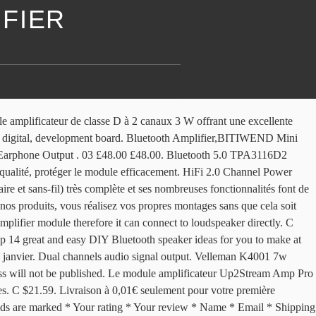
FIER
play can monitor the current voice source and switch Equalizer. XBee 1mW Wire Antenna. Livraison à 0,01€ seulement pour votre première commande expédiée par Amazon. This kit is designed for amplifier manufacturer and DIY users. Make a wireless speaker, loud enough to fill an entire room! Get the best deals on Amplifier Bluetooth Audio Modules. The TDA7492P 25W+25W Wireless Bluetooth CSR 4.0 Audio Receiver Digital Amplifier Board is a fantastic Class-D amplifier that can be used for a wide range of audio applications. 2 x LM386 Audio Amplifier Module. Acrylique DIY cas couvrir coque pour TDA7492P 2 * 25W sans fil Bluetooth 4.0 audio amplificateur récepteur Module Board avec. matériau acrylique, semble transparent (nécessité de déchirer le film). cas de bricolage pour TDA7492P 2 * 25W Bluetooth 4.0 audio de la carte du récepteur. IRS2092S 500W mono canal numérique classe D ampli amplificateur Conseil module. Neuf Subwoofer Amplificateur Numérique Board NE5532 Amp 8-25V Audio Module Haut . Hot This Week. XY-AP15H is a high-power Stereo Bluetooth Audio module. All; Auction; Buy It Now; Sort: Best Match. Nous disposons du module amplificateur classe AB, du module amplificateur classe D, du module amplificateur caisson de basse, et autres modules amplificateurs pour DIY. 1,459. Achat en ligne amplifier board diy bluetooth speaker module pas cher sur Aliexpress France ! 5 out of 5 stars (2) Total Ratings 2, $29.95 New. £28.03 £ 28. It comes in Multicolour. Original & Alps Rk27 50k 50ka Log Potentiometer US. Limited Time … Shop with Afterpay on eligible items. 2 X 8 Watt Class D Bluetooth 4.0 Audio Amplifier DIY Kit With Volume Knob - TSA. He found a pretty inexpensive Bluetooth audio amplifier on AliExpress. 4,1 sur 5 étoiles 10. BT201 Dual Mode 5.0 Bluetooth Lossless … The kit is available in 3 different formats; on its own with no speakers, with 4ohm 65mm speakers included or with 8ohm 100mm speakers included. DollaTek Mini amplificateur numérique Module PAM8610 Puce 2 x 10 W condensateur Audio 2 canaux Classe D Amp Module DIY DC 12V. Get it Sunday, January 3 - Monday, January 4. Dual channels audio signal output. e_goto Processors Store. FREE Delivery by Amazon. Cheap Integrated Circuits, Buy Quality Electronic Components & Supplies Directly from China Suppliers:DC 3.7V 5V 3W Digital Audio Amplifier Board Double Dual Plate DIY Bluetooth Speaker Modification Sound Music Module Micro USB Enjoy Free Shipping Worldwide! TSA6177 - Bluetooth 5.0 Audio Receiver SPDIF TOSLINK Ouput (Apt-X) US $ 24.95 – US $ 25.95. In our latest feature of DIY audio builds, we have [Patrick’s] vinyl cylindrical speaker. Ce module s'appaire en Bluetooth à votre smartphone et délivre la musique jouée sur des hauts-parleurs non inclus. AudioB I2S Bluetooth Digital Audio Receiver Module - SMA. XY-AP50L is a high-power Stereo Bluetooth Audio module. Description: This is the very popular 2.4GHz XBee module from Digi. 92,82 EUR. You can power this kit with a 12V DC power supply or a 12V batttery. It is an inexpensive but worthwhile investment that is simple to use and install, and offers ease-of-use at its best with audio input via Bluetooth 4.