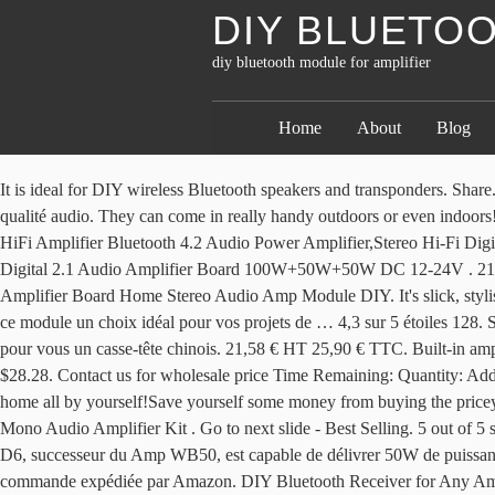
DIY BLUETO
diy bluetooth module for amplifier
Home
About
Blog
It is ideal for DIY wireless Bluetooth speakers and transponders. Share. Free delivery and returns on eBay Plus items for Plus members. Module amplificateur de classe D à 2 canaux 3 W offrant une excellente qualité audio. They can come in really handy outdoors or even indoors! Get it Tomorrow, Jan 9. Code: 01380. See more ideas about amplifier, digital, development board. Bluetooth Amplifier,BITIWEND Mini HiFi Amplifier Bluetooth 4.2 Audio Power Amplifier,Stereo Hi-Fi Digital Amp 2.0 Channel 100W with AUX/USB/Bluetooth Input,Speaker/Earphone Output . 03 £48.00 £48.00. Bluetooth 5.0 TPA3116D2 Digital 2.1 Audio Amplifier Board 100W+50W+50W DC 12-24V . 21,63 EUR. DIY Bluetooth Speaker: Meet the PartyBar™! Cas de haute qualité, protéger le module efficacement. HiFi 2.0 Channel Power Amplifier Board Home Stereo Audio Amp Module DIY. It's slick, stylish, descent and most of all it's compact and fits in… Sa connectivité (filaire et sans-fil) très complète et ses nombreuses fonctionnalités font de ce module un choix idéal pour vos projets de … 4,3 sur 5 étoiles 128. SKU: BT-8 Category: Bluetooth FM USB Aux Card and Remote Avec nos produits, vous réalisez vos propres montages sans que cela soit pour vous un casse-tête chinois. 21,58 € HT 25,90 € TTC. Built-in amplifier module therefore it can connect to loudspeaker directly. Built-in amplifier module therefore it can connect to loudspeaker directly. C $28.28. Contact us for wholesale price Time Remaining: Quantity: Add to Cart - OR - Buy Now - OR - Add to Wish List. We have rounded up 14 great and easy DIY Bluetooth speaker ideas for you to make at home all by yourself!Save yourself some money from buying the pricey ones at the market. 250,690. ou … 6,99 € 6,99 € Recevez-le samedi 9 janvier. Dual channels audio signal output. Velleman K4001 7w Mono Audio Amplifier Kit . Go to next slide - Best Selling. 5 out of 5 stars (2) Total Ratings 2, $17.99 New. 126 items sold. Your email address will not be published. Le module amplificateur Up2Stream Amp Pro D6, successeur du Amp WB50, est capable de délivrer 50W de puissance sous 4Ω sur chaque canal. E-visiontek Store. Suivi par 143 personnes. C $21.59. Livraison à 0,01€ seulement pour votre première commande expédiée par Amazon. DIY Bluetooth Receiver for Any Amplifiers Under 3$ By treyes4 in Circuits Audio. Featured. Required fields are marked * Your rating * Your review * Name * Email * Shipping & Delivery. Alors je ne m'attend pas a une qualite de malade, mais pensez vous que ce mini ampli T-amp fasse l'affaire ? Looking for a good Bluetooth Module for your Audio Amplifier? Oct 10, 2017 - Find the hottest Digital Amplifier Module from www.ICStation.com . 7 left. 499,00 ₹ Only 1 left in stock. Livraison gratuite. Il ne reste plus que 10 exemplaire(s) en stock. En stock Quantité . 47. Livraison gratuite. Découvrir plus. A wide variety of bluetooth amplifier module options are available to you, such as 2 (2.0), 3 (2.1), and 1. Tous les genres de module amplificateur avec Conrad. Les meilleures offres pour Bluetooth 5.0 DIY Kit Wireless Amplifier Board Stereo Audio Receiver Modul ts sont sur eBay Comparez les prix et les spécificités des produits neufs et d'occasion Pleins d'articles en livraison gratuite! Introduction: DIY Bluetooth Receiver for Any Amplifiers Under 3$ By treyes4 Follow. Kit à souder. 999,00 ₹ REES52 Car Bluetooth 4.1 MP3 WAV Decoding Board Speaker Ampl